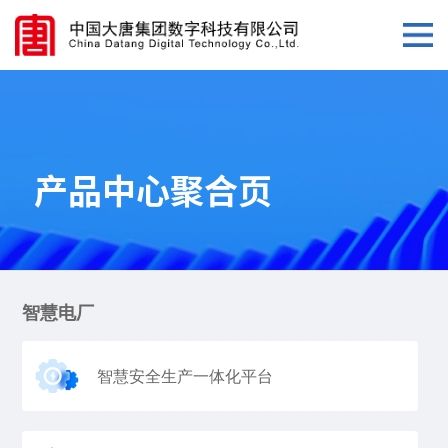
产品中心聚合页
智慧电厂
智慧安全生产一体化平台