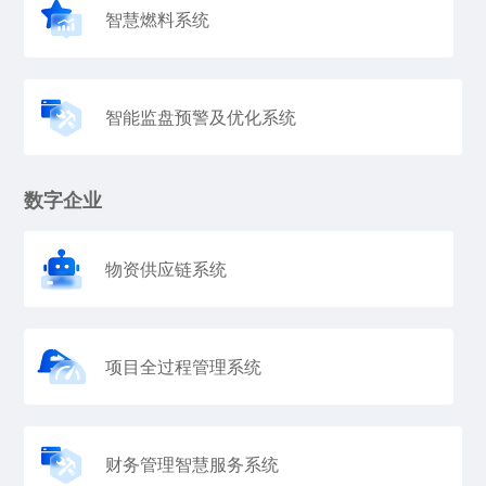
智慧燃料系统
智能监盘预警及优化系统
数字企业
物资供应链系统
项目全过程管理系统
财务管理智慧服务系统