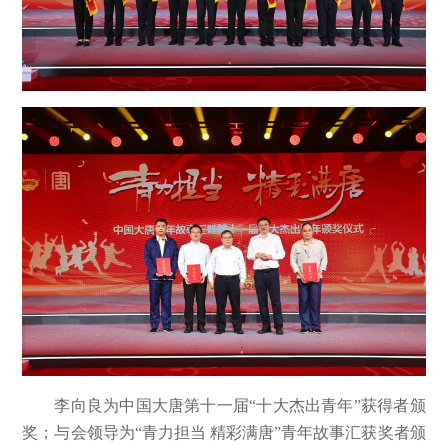
李向良为中国大唐第十一届“十大杰出青年”获得者颁
奖；与会领导为“青力担当 精彩满唐”青年故事汇获奖者颁