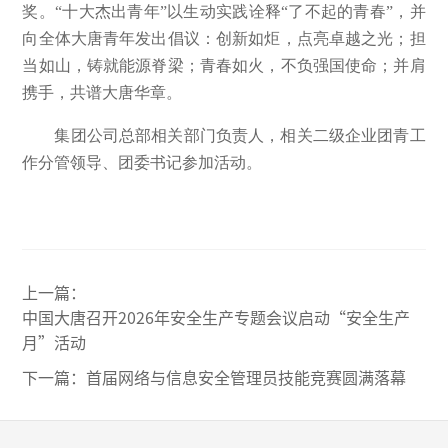
奖。“十大杰出青年”以生动实践诠释“了不起的青春”，并
向全体大唐青年发出倡议：创新如炬，点亮卓越之光；担
当如山，铸就能源脊梁；青春如火，不负强国使命；并肩
携手，共谱大唐华章。
集团公司总部相关部门负责人，相关二级企业团青工
作分管领导、团委书记参加活动。
上一篇：
中国大唐召开2026年安全生产专题会议启动“安全生产
月”活动
下一篇：
首届网络与信息安全管理员技能竞赛圆满落幕