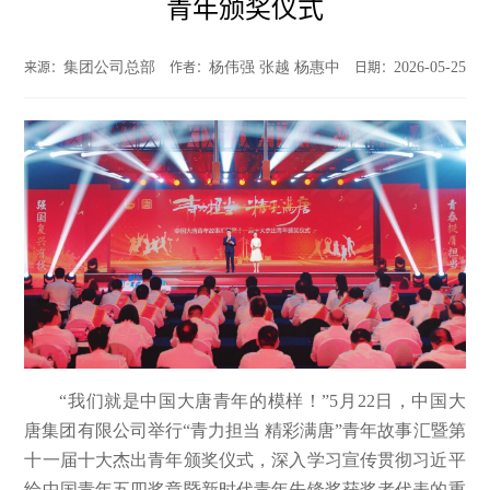
青年颁奖仪式
来源：
作者：
日期：
集团公司总部
​杨伟强 张越 杨惠中
2026-05-25
“我们就是中国大唐青年的模样！”5月22日，中国大
唐集团有限公司举行“青力担当 精彩满唐”青年故事汇暨第
十一届十大杰出青年颁奖仪式，深入学习宣传贯彻习近平
给中国青年五四奖章暨新时代青年先锋奖获奖者代表的重