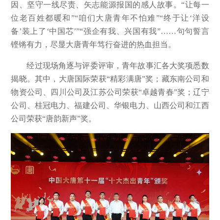
因、坚守一线尽责、矢志能源报国的感人故事。“让每一
位老百姓都暖和”“咱们大唐青年不怕难”“终于让‘洋设
备’装上了‘中国芯’”“强企有我、兴国有我”……句句誓言
铿锵有力，尽显大唐青年笃行奋进的热血担当。
经过现场角逐与评委评审，青年故事汇各大奖项悉数
揭晓。其中，大唐国际荣获“精彩满唐”奖；藏东南公司和
物资公司、四川公司及江苏公司荣获“卓越青春”奖；辽宁
公司、桂冠电力、福建公司、华银电力、山西公司和江西
公司荣获“唐韵新声”奖。